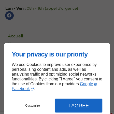
Lun - Ven :
08h - 16h (appel d'urgence)
Accueil
Nous contacter
Politique de confidentialité
Your privacy is our priority
Plan du site
We use Cookies to improve user experience by
personalising content and ads, as well as
analyzing traffic and optimizing social networks
functionalities. By clicking "I Agree" you consent to
Haut de page
the use of Cookies from our providers
Google
Facebook
.
I AGREE
Customize