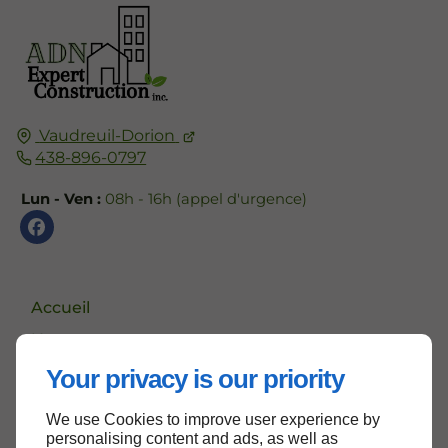
Vaudreuil-Dorion
438-896-0797
Lun - Ven :
08h - 16h (appel d'urgence)
Accueil
Nous contacter
Politique de confidentialité
Your privacy is our priority
Plan du site
We use Cookies to improve user experience by
personalising content and ads, as well as